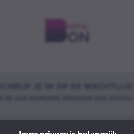
SCHRIJF JE IN OP DE WACHTLIJS
R DE AAN KOMENDE WEBINAR VAN DIGITAL
wees er snel bij en wo
Jouw privacy is belangrijk