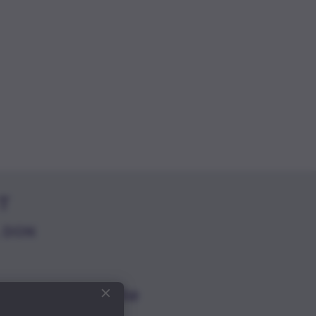
T
 DON
rdt op de hoogte