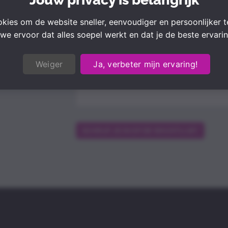
gebracht van de datum
kies om de website sneller, eenvoudiger en persoonlijker 
Voornaam
we ervoor dat alles soepel werkt en dat je de beste ervaring
Weiger
Ja, verbeter mijn ervaring!
Email adres
SCHRIJF JE IN OP DE WACHTLIJST